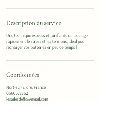
Description du service
Une technique express et tonifiante qui soulage
rapidement le stress et les tensions, idéal pour
recharger vos batteries en peu de temps !
Coordonnées
Nort-sur-Erdre, France
0660577362
lesailesdeflo@gmail.com
Magasin Graines de Bio
5B Place du Champ de Foire