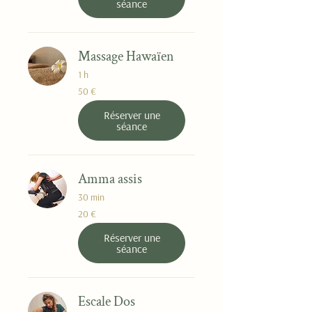
séance
Massage Hawaïen
1 h
50
50 €
euros
Réserver une
séance
Amma assis
30 min
20
20 €
euros
Réserver une
séance
Escale Dos