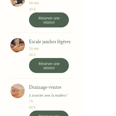
30 min
20
20 €
euros
Réserver une
séance
Escale jambes légères
30 min
20
20 €
euros
Réserver une
séance
Drainage ventre
à associer avec la madéro !
1 h
60
60 €
euros
Réserver une