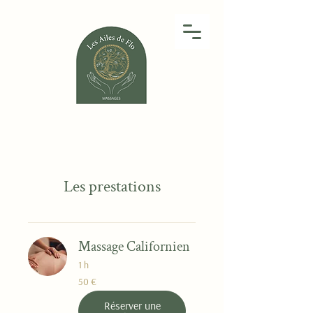
Les prestations
Massage Californien
1 h
50
50 €
euros
Réserver une